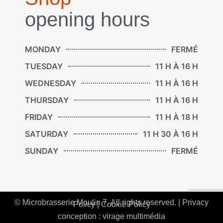
opening hours
MONDAY
FERMÉ
TUESDAY
11 H À 16 H
WEDNESDAY
11 H À 16 H
THURSDAY
11 H À 16 H
FRIDAY
11 H À 18 H
SATURDAY
11 H 30 À 16 H
SUNDAY
FERMÉ
© Microbrasserie Moulin 7. All rights reserved. |
Privacy
Policy
|
Cookie Policy
conception : virage multimédia