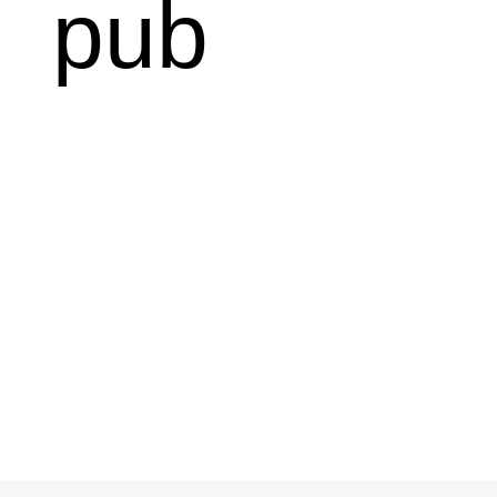
pub
Cuisine de type bistro mettant en valeur
les produits régionaux et les bières
artisanales produites sur place. Un
endroit convivial inspiré par le passé
industriel de la Mine Jeffrey.
Basculez côté
pub!