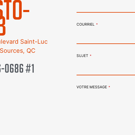
STO-
B
COURRIEL
*
levard Saint-Luc
-Sources, QC
SUJET
*
6-0686 #1
VOTRE MESSAGE
*