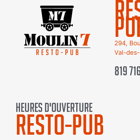
RE
PU
294, Bou
Val-des
819 71
heures d'ouverture
RESTO-PUB