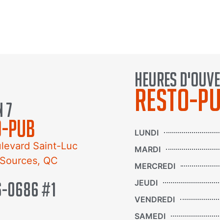
s années.
heures d'ouv
resto-p
 7
o-pub
LUNDI
levard Saint-Luc
MARDI
-Sources, QC
MERCREDI
JEUDI
6-0686 #1
VENDREDI
SAMEDI
rire