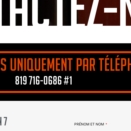
tactez-
s uniquement par télép
819 716-0686 #1
 7
PRÉNOM ET NOM
*