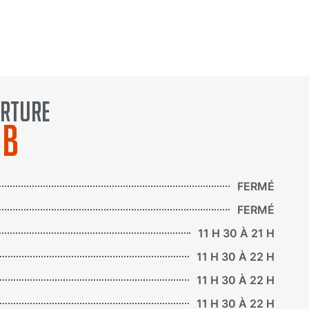
Basculez côté micro!
erture
ub
FERMÉ
FERMÉ
11 H 30 À 21 H
11 H 30 À 22 H
11 H 30 À 22 H
11 H 30 À 22 H