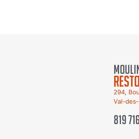
prix au World Beer Award depuis plusieur
moulin
rest
294, Bou
Val-des
819 71
nous éc